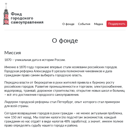
Фонд
городского
самоуправления
Поддержать
О фонде
События
Медиа
О фонде
Миссия
1870 – уникальная дата в истории России.
Именно в 1870 году горожане впервые стали хозяевами российских городов.
Городская реформа Александра II урезала полномочия чиновников и дала
гражданам право самим выбирать городскую власть.
Передача власти от бюрократии в руки жителей привела к бурному росту
российских городов. Развитие промышленности и торговли, электроснабжение,
водопровод, трамвай, дорожное строительство, открытие новых школ и больниц
– всё это достижения городского самоуправления.
Лидером городской реформы стал Петербург, опыт которого стал примером
для всей страны.
Сегодня возвращение городов в руки граждан – не менее актуальная проблема,
чем 150 лет назад. Мы платим налоги (по подсчётам экономистов, каждый
гражданин из нас отдаёт в виде налогов 48% заработка), а значит, имеем полное
право определять судьбу нашего города и района.